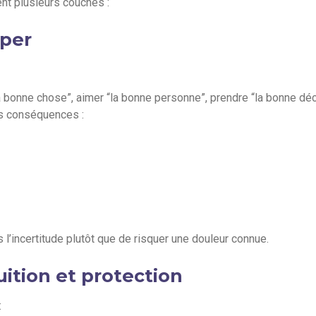
ment plusieurs couches :
mper
“la bonne chose”, aimer “la bonne personne”, prendre “la bonne déc
des conséquences :
 l’incertitude plutôt que de risquer une douleur connue.
uition et protection
: