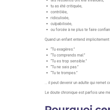
tes ressentis ont été invalidés,
tu as été critiquée,
contrôlée,
ridiculisée,
culpabilisée,
ou forcée à ne plus te faire confian
Quand un enfant entend implicitement 
“Tu exagères.”
“Tu comprends mal.”
“Tu es trop sensible.”
“Tu ne sais pas.”
“Tu te trompes.”
… il peut devenir un adulte qui remet
Le doute chronique est parfois une mé
Pourquoi cer