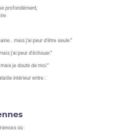
ose profondément,
ire.
aine… mais j’ai peur d’être seule.”
ais j’ai peur d’échouer.”
 mais je doute de moi.”
ille intérieur entre :
ennes
riences où :