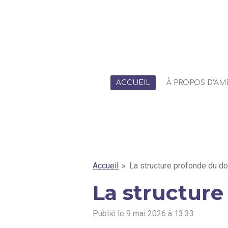
Passer
au
contenu
principal
ACCUEIL
À PROPOS D'AMÉ
Accueil
»
La structure profonde du d
La structure
Publié le 9 mai 2026 à 13:33