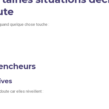
ute
 quand quelque chose touche :
lencheurs
ives
oute car elles réveillent :