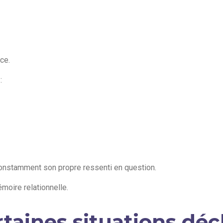
ce.
:
 constamment son propre ressenti en question.
moire relationnelle.
taines situations dé